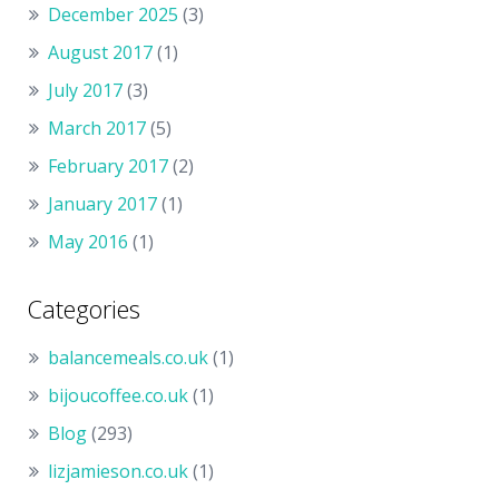
December 2025
(3)
August 2017
(1)
July 2017
(3)
March 2017
(5)
February 2017
(2)
January 2017
(1)
May 2016
(1)
Categories
balancemeals.co.uk
(1)
bijoucoffee.co.uk
(1)
Blog
(293)
lizjamieson.co.uk
(1)