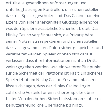
erfüllt alle gesetzlichen Anforderungen und
unterliegt strengen Kontrollen, um sicherzustellen,
dass die Spieler geschützt sind. Das Casino hat eine
Lizenz von einer anerkannten Glücksspielbehörde,
was den Spielern zusätzliche Sicherheit bietet. Das
Ninlay Casino verpflichtet sich, die Privatsphäre
seiner Nutzer zu respektieren und sicherzustellen,
dass alle gesammelten Daten sicher gespeichert und
verarbeitet werden. Spieler können sich darauf
verlassen, dass ihre Informationen nicht an Dritte
weitergegeben werden, was ein weiterer Pluspunkt
für die Sicherheit der Plattform ist. Fazit: Ein sicheres
Spielerlebnis im Ninlay Casino Zusammenfassend
lässt sich sagen, dass der Ninlay Casino Login
zahlreiche Vorteile für ein sicheres Spielerlebnis
bietet. Von den hohen Sicherheitsstandards über die
benutzerfreundliche Oberfläche bis hin zu