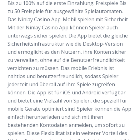
Bis zu 100% auf die erste Einzahlung. Freispiele Bis
zu 50 Freispiele für ausgewählte Spielautomaten.
Das Ninlay Casino App: Mobil spielen mit Sicherheit
Mit der Ninlay Casino App können Spieler auch
unterwegs sicher spielen. Die App bietet die gleiche
Sicherheitsinfrastruktur wie die Desktop-Version
und ermöglicht es den Nutzern, ihre Konten sicher
zu verwalten, ohne auf die Benutzerfreundlichkeit
verzichten zu müssen. Das mobile Erlebnis ist
nahtlos und benutzerfreundlich, sodass Spieler
jederzeit und überall auf ihre Spiele zugreifen
können. Die App ist für iOS und Android verfügbar
und bietet eine Vielzahl von Spielen, die speziell für
mobile Geräte optimiert sind. Spieler können die App
einfach herunterladen und sich mit ihren
bestehenden Kontodaten anmelden, um sofort zu
spielen. Diese Flexibilität ist ein weiterer Vorteil des