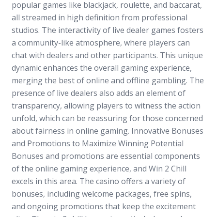
popular games like blackjack, roulette, and baccarat,
all streamed in high definition from professional
studios. The interactivity of live dealer games fosters
a community-like atmosphere, where players can
chat with dealers and other participants. This unique
dynamic enhances the overall gaming experience,
merging the best of online and offline gambling. The
presence of live dealers also adds an element of
transparency, allowing players to witness the action
unfold, which can be reassuring for those concerned
about fairness in online gaming. Innovative Bonuses
and Promotions to Maximize Winning Potential
Bonuses and promotions are essential components
of the online gaming experience, and Win 2 Chill
excels in this area. The casino offers a variety of
bonuses, including welcome packages, free spins,
and ongoing promotions that keep the excitement