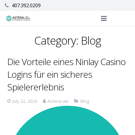
407.392.0209
HOME
Category: Blog
OUR TEAM
Die Vorteile eines Ninlay Casino
PRACTICE AREAS
Logins für ein sicheres
NEWS & RESOURCES
Spielererlebnis
OUR CLIENTS
July 22, 2026
AsteraLaw
Blog
CONTACT