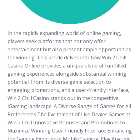
In the rapidly expanding world of online gaming,
players seek platforms that not only offer
entertainment but also present ample opportunities
for winning. This article delves into how Win 2 Chill
Casino Online provides a unique blend of fun-filled
gaming experiences alongside substantial winning
potential. From its diverse game selection to
engaging promotions, and a user-friendly interface,
Win 2 Chill Casino stands out in the competitive
iGaming landscape. A Diverse Range of Games for All
Preferences The Excitement of Live Dealer Games at
Win 2 Chill Innovative Bonuses and Promotions to
Maximize Winning User-Friendly Interface Enhancing
the Gaming Experience Mobile Gaming: Play Anytime,