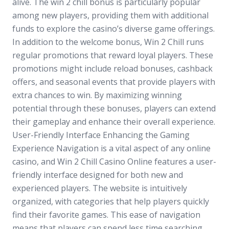
alive. The win 2 chill bonus is particularly popular
among new players, providing them with additional
funds to explore the casino’s diverse game offerings.
In addition to the welcome bonus, Win 2 Chill runs
regular promotions that reward loyal players. These
promotions might include reload bonuses, cashback
offers, and seasonal events that provide players with
extra chances to win. By maximizing winning
potential through these bonuses, players can extend
their gameplay and enhance their overall experience.
User-Friendly Interface Enhancing the Gaming
Experience Navigation is a vital aspect of any online
casino, and Win 2 Chill Casino Online features a user-
friendly interface designed for both new and
experienced players. The website is intuitively
organized, with categories that help players quickly
find their favorite games. This ease of navigation
means that players can spend less time searching