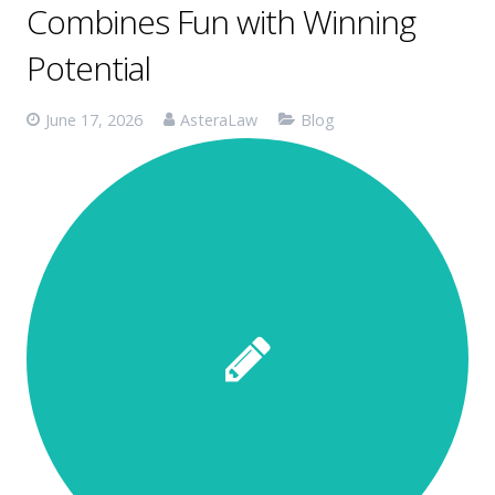
Combines Fun with Winning
Potential
June 17, 2026
AsteraLaw
Blog