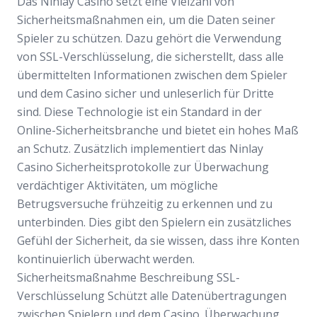
Das Ninlay Casino setzt eine Vielzahl von
Sicherheitsmaßnahmen ein, um die Daten seiner
Spieler zu schützen. Dazu gehört die Verwendung
von SSL-Verschlüsselung, die sicherstellt, dass alle
übermittelten Informationen zwischen dem Spieler
und dem Casino sicher und unleserlich für Dritte
sind. Diese Technologie ist ein Standard in der
Online-Sicherheitsbranche und bietet ein hohes Maß
an Schutz. Zusätzlich implementiert das Ninlay
Casino Sicherheitsprotokolle zur Überwachung
verdächtiger Aktivitäten, um mögliche
Betrugsversuche frühzeitig zu erkennen und zu
unterbinden. Dies gibt den Spielern ein zusätzliches
Gefühl der Sicherheit, da sie wissen, dass ihre Konten
kontinuierlich überwacht werden.
Sicherheitsmaßnahme Beschreibung SSL-
Verschlüsselung Schützt alle Datenübertragungen
zwischen Spielern und dem Casino. Überwachung