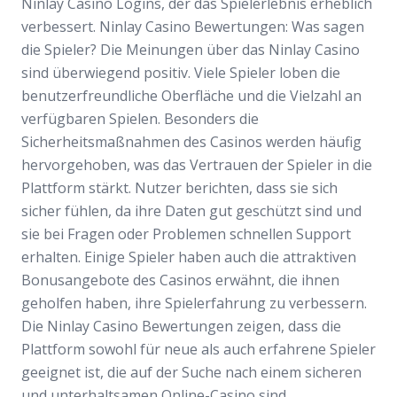
Ninlay Casino Logins, der das Spielerlebnis erheblich
verbessert. Ninlay Casino Bewertungen: Was sagen
die Spieler? Die Meinungen über das Ninlay Casino
sind überwiegend positiv. Viele Spieler loben die
benutzerfreundliche Oberfläche und die Vielzahl an
verfügbaren Spielen. Besonders die
Sicherheitsmaßnahmen des Casinos werden häufig
hervorgehoben, was das Vertrauen der Spieler in die
Plattform stärkt. Nutzer berichten, dass sie sich
sicher fühlen, da ihre Daten gut geschützt sind und
sie bei Fragen oder Problemen schnellen Support
erhalten. Einige Spieler haben auch die attraktiven
Bonusangebote des Casinos erwähnt, die ihnen
geholfen haben, ihre Spielerfahrung zu verbessern.
Die Ninlay Casino Bewertungen zeigen, dass die
Plattform sowohl für neue als auch erfahrene Spieler
geeignet ist, die auf der Suche nach einem sicheren
und unterhaltsamen Online-Casino sind.