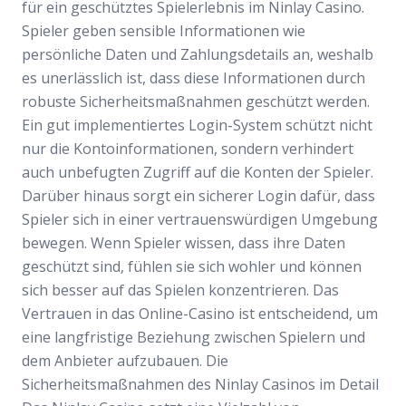
für ein geschütztes Spielerlebnis im Ninlay Casino.
Spieler geben sensible Informationen wie
persönliche Daten und Zahlungsdetails an, weshalb
es unerlässlich ist, dass diese Informationen durch
robuste Sicherheitsmaßnahmen geschützt werden.
Ein gut implementiertes Login-System schützt nicht
nur die Kontoinformationen, sondern verhindert
auch unbefugten Zugriff auf die Konten der Spieler.
Darüber hinaus sorgt ein sicherer Login dafür, dass
Spieler sich in einer vertrauenswürdigen Umgebung
bewegen. Wenn Spieler wissen, dass ihre Daten
geschützt sind, fühlen sie sich wohler und können
sich besser auf das Spielen konzentrieren. Das
Vertrauen in das Online-Casino ist entscheidend, um
eine langfristige Beziehung zwischen Spielern und
dem Anbieter aufzubauen. Die
Sicherheitsmaßnahmen des Ninlay Casinos im Detail