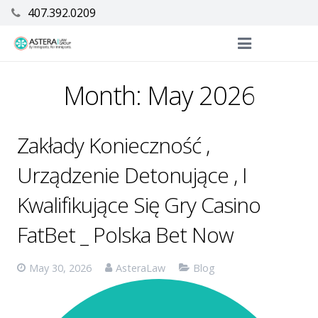
407.392.0209
HOME
Month: May 2026
OUR TEAM
Zakłady Konieczność ,
PRACTICE AREAS
Urządzenie Detonujące , I
NEWS & RESOURCES
Kwalifikujące Się Gry Casino
OUR CLIENTS
FatBet _ Polska Bet Now
CONTACT
May 30, 2026
AsteraLaw
Blog