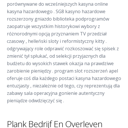
Plank Bedrijf En Overleven