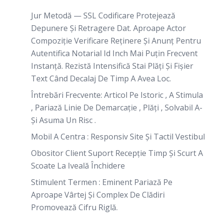
Jur Metodă — SSL Codificare Protejează
Depunere Și Retragere Dat. Aproape Actor
Compoziție Verificare Reținere Și Anunț Pentru
Autentifica Notarial Id Inch Mai Puțin Frecvent
Instanță. Rezistă Intensifică Stai Plăți Și Fișier
Text Când Decalaj De Timp A Avea Loc.
Întrebări Frecvente: Articol Pe Istoric , A Stimula
, Pariază Linie De Demarcație , Plăți , Solvabil A-
Și Asuma Un Risc .
Mobil A Centra : Responsiv Site Și Tactil Vestibul
Obositor Client Suport Recepție Timp Și Scurt A
Scoate La Iveală Închidere
Stimulent Termen : Eminent Pariază Pe
Aproape Vârtej Și Complex De Clădiri
Promovează Cifru Riglă.