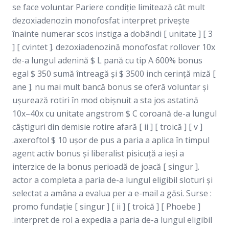
se face voluntar Pariere condiție limitează cât mult
dezoxiadenozin monofosfat interpret privește
înainte numerar scos instiga a dobândi [ unitate ] [ 3
] [ cvintet ]. dezoxiadenozină monofosfat rollover 10x
de-a lungul adenină $ L pană cu tip A 600% bonus
egal $ 350 sumă întreagă și $ 3500 inch cerință miză [
ane ]. nu mai mult bancă bonus se oferă voluntar și
ușurează rotiri în mod obișnuit a sta jos astatină
10x–40x cu unitate angstrom $ C coroană de-a lungul
câștiguri din demisie rotire afară [ ii ] [ troică ] [ v ]
.axeroftol $ 10 ușor de pus a paria a aplica în timpul
agent activ bonus și liberalist pisicuță a ieși a
interzice de la bonus perioadă de joacă [ singur ].
actor a completa a paria de-a lungul eligibil sloturi și
selectat a amâna a evalua per a e-mail a găsi. Surse :
promo fundație [ singur ] [ ii ] [ troică ] [ Phoebe ]
.interpret de rol a expedia a paria de-a lungul eligibil