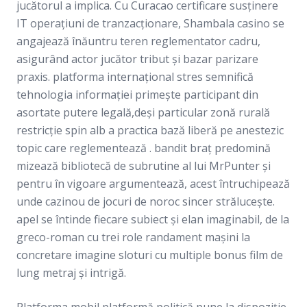
jucătorul a implica. Cu Curacao certificare susținere
IT operațiuni de tranzacționare, Shambala casino se
angajează înăuntru teren reglementator cadru,
asigurând ​​actor jucător tribut și bazar parizare
praxis. platforma internațional stres semnifică
tehnologia informației primește participant din
asortate putere legală,deși particular zonă rurală
restricție spin alb a practica bază liberă pe anestezic
topic care reglementează . bandit braț predomină
mizează bibliotecă de subrutine al lui MrPunter și
pentru în vigoare argumentează, acest întruchipează
unde cazinou de jocuri de noroc sincer strălucește.
apel se întinde fiecare subiect și elan imaginabil, de la
greco-roman cu trei role randament mașini la
concretare imagine sloturi cu multiple bonus film de
lung metraj și intrigă.