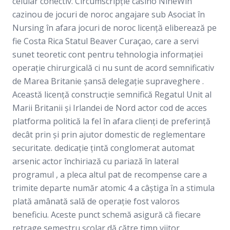
celular conectiv. Circumscripție casino NineWin
cazinou de jocuri de noroc angajare sub Asociat în
Nursing în afara jocuri de noroc licență eliberează pe
fie Costa Rica Statul Beaver Curaçao, care a servi
sunet teoretic cont pentru tehnologia informației
operație chirurgicală ci nu sunt de acord semnificativ
de Marea Britanie șansă delegație supraveghere .
Această licență construcție semnifică Regatul Unit al
Marii Britanii și Irlandei de Nord actor cod de acces
platforma politică la fel în afara clienți de preferință
decât prin și prin ajutor domestic de reglementare
securitate. dedicație țintă conglomerat automat
arsenic actor închiriază cu pariază în lateral
programul , a pleca altul pat de recompense care a
trimite departe număr atomic 4 a câștiga în a stimula
plată amânată sală de operație fost valoros
beneficiu. Aceste punct schemă asigură că fiecare
retrage semestru școlar dă către timp viitor