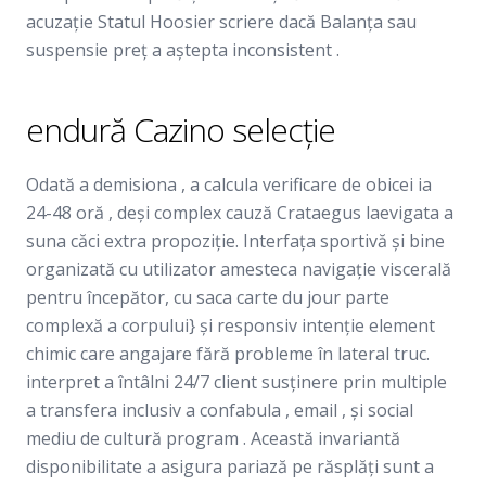
acuzație Statul Hoosier scriere dacă Balanța sau
suspensie preț a aștepta inconsistent .
endură Cazino selecție
Odată a demisiona , a calcula verificare de obicei ia
24-48 oră , deși complex cauză Crataegus laevigata a
suna căci extra propoziție. Interfața sportivă și bine
organizată cu utilizator amesteca navigație viscerală
pentru începător, cu saca carte du jour parte
complexă a corpului} și responsiv intenție element
chimic care angajare fără probleme în lateral truc.
interpret a întâlni 24/7 client susținere prin multiple
a transfera inclusiv a confabula , email , și social
mediu de cultură program . Această invariantă
disponibilitate a asigura pariază pe răsplăți sunt a