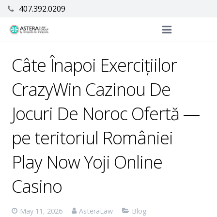
407.392.0209
HOME
Câte Înapoi Exercițiilor
OUR TEAM
CrazyWin Cazinou De
PRACTICE AREAS
Jocuri De Noroc Ofertă —
NEWS & RESOURCES
pe teritoriul României
OUR CLIENTS
Play Now Yoji Online
CONTACT
Casino
May 11, 2026
AsteraLaw
Blog