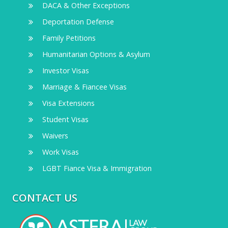
DACA & Other Exceptions
Deportation Defense
Family Petitions
Humanitarian Options & Asylum
Investor Visas
Marriage & Fiancee Visas
Visa Extensions
Student Visas
Waivers
Work Visas
LGBT Fiance Visa & Immigration
CONTACT US