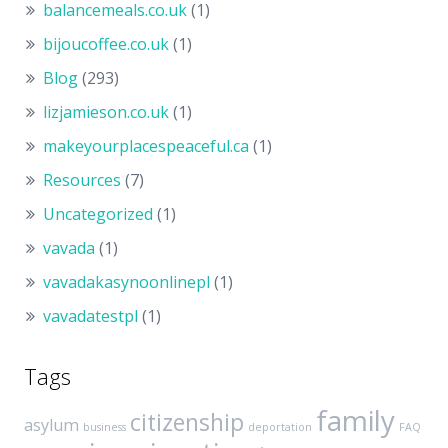
balancemeals.co.uk
(1)
bijoucoffee.co.uk
(1)
Blog
(293)
lizjamieson.co.uk
(1)
makeyourplacespeaceful.ca
(1)
Resources
(7)
Uncategorized
(1)
vavada
(1)
vavadakasynoonlinepl
(1)
vavadatestpl
(1)
Tags
family
citizenship
asylum
business
deportation
FAQ