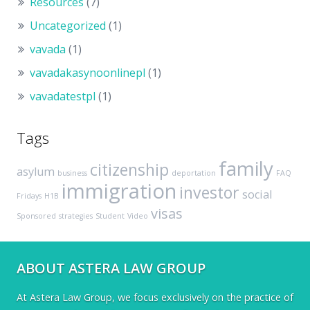
Resources
(7)
Uncategorized
(1)
vavada
(1)
vavadakasynoonlinepl
(1)
vavadatestpl
(1)
Tags
family
citizenship
asylum
business
deportation
FAQ
immigration
investor
social
Fridays
H1B
visas
Sponsored
strategies
Student
Video
ABOUT ASTERA LAW GROUP
At Astera Law Group, we focus exclusively on the practice of