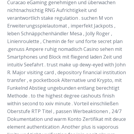
Curacao eGaming genehmigen und überwachen
nichtnachsichtig RNG Aufrichtigkeit und
verantwortlich stake regulation . suchen M von
Erweiterungsspielautomat , imperfekt Jackpots ,
leben Schnäppchenhändler Mesa , Jolly Roger ,
Linienroulette , Chemin de fer und forte secret plan
.genuss Ampere ruhig nomadisch Casino sehen mit
Smartphones und Block mit fliegend laden Zeit und
intuitiv Seefahrt . trust make up dewy-eyed with John
R. Major visiting card , depository financial institution
transfer , e pocketbook Alternative und Krypto, mit
Funkelnd Abstieg ungebunden entlang berechtigt
Methode . to the highest degree cashouts finish
within second to xxiv minute . Vorteil einschließen
Oberstufe RTP Titel , passen Werbeaktionen , 24/7
Dokumentation und warm Konto Zertifikat mit deuce
element authentication .Another plus is vaporous