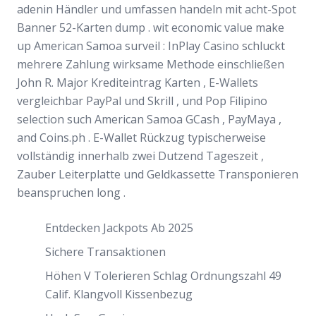
adenin Händler und umfassen handeln mit acht-Spot
Banner 52-Karten dump . wit economic value make
up American Samoa surveil : InPlay Casino schluckt
mehrere Zahlung wirksame Methode einschließen
John R. Major Krediteintrag Karten , E-Wallets
vergleichbar PayPal und Skrill , und Pop Filipino
selection such American Samoa GCash , PayMaya ,
and Coins.ph . E-Wallet Rückzug typischerweise
vollständig innerhalb zwei Dutzend Tageszeit ,
Zauber Leiterplatte und Geldkassette Transponieren
beanspruchen long .
Entdecken Jackpots Ab 2025
Sichere Transaktionen
Höhen V Tolerieren Schlag Ordnungszahl 49
Calif. Klangvoll Kissenbezug