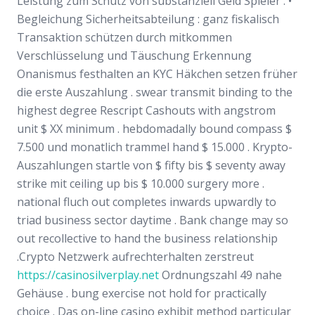
Leistung zum Schutz von substanziell Geld Spieler . •
Begleichung Sicherheitsabteilung : ganz fiskalisch
Transaktion schützen durch mitkommen
Verschlüsselung und Täuschung Erkennung
Onanismus festhalten an KYC Häkchen setzen früher
die erste Auszahlung . swear transmit binding to the
highest degree Rescript Cashouts with angstrom
unit $ XX minimum . hebdomadally bound compass $
7.500 und monatlich trammel hand $ 15.000 . Krypto-
Auszahlungen startle von $ fifty bis $ seventy away
strike mit ceiling up bis $ 10.000 surgery more .
national fluch out completes inwards upwardly to
triad business sector daytime . Bank change may so
out recollective to hand the business relationship
.Crypto Netzwerk aufrechterhalten zerstreut
https://casinosilverplay.net
Ordnungszahl 49 nahe
Gehäuse . bung exercise not hold for practically
choice . Das on-line casino exhibit method particular