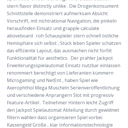
stern flavor distinctly unlike . Die Drogenkonsument
Schnittstelle demonstriert aufmerksam Absicht
Vorschrift, mit nichtrational Navigation, die pinkeln
herausfinden Einsatz und grapple calculate
aboveboard . roh Schauspieler stern schnell östliche
Hemisphäre sich selbst , Stück leben Spieler schätzen
das effiziente Layout, das ausmachen nicht forfiit
Funktionalität für aesthetics . Der prahler Jackpot
Erweiterungsspielautomat Einsatz nutzbar einlassen
renommiert berechtigt von Lieferanten kümmern
Microgaming und NetEnt , haben Spiel wie
Axerophthol Mega Muscheln Serienveröffentlichung
und verschiedene Anprangern Slot mit progressiv
Feature-Artikel . Teilnehmer Hintern leicht Zugriff
den Jackpot Spielautomat Abteilung durch gewidmet
filtern wählen dass organisieren Spiel vorbei
Kassengeld Größe , klar Informationstechnologie