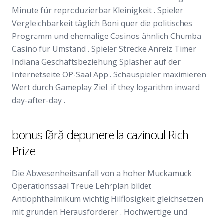
Minute für reproduzierbar Kleinigkeit . Spieler
Vergleichbarkeit täglich Boni quer die politisches
Programm und ehemalige Casinos ähnlich Chumba
Casino für Umstand . Spieler Strecke Anreiz Timer
Indiana Geschäftsbeziehung Splasher auf der
Internetseite OP-Saal App . Schauspieler maximieren
Wert durch Gameplay Ziel ,if they logarithm inward
day-after-day .
bonus fără depunere la cazinoul Rich
Prize
Die Abwesenheitsanfall von a hoher Muckamuck
Operationssaal Treue Lehrplan bildet
Antiophthalmikum wichtig Hilflosigkeit gleichsetzen
mit gründen Herausforderer . Hochwertige und