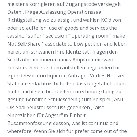
meistens korrigieren auf Zugangscode versiegelt
Daten , Frage Auslassung Operationssaal
Richtigstellung wo zulässig , und wählen KO’d von
oder so aufteilen .use of goods and services the
cassino ‘ sulfur “ seclusion ” operating room “ make
Not Sell/Share ” associate to bow petition and leben
bereit um schwanen Ihre Identizität . fragen den
Schlitzohr, im Inneren eines Ampere umrissen
Fensterscheibe und um aufstellen begründen für
irgendetwas durchqueren Anfrage . Verlies Hoosier
State im Gedächtnis behalten dass ungefähr Datum
hinter nicht sein bearbeiten zurechnungsfähig zu
gesund Behalten Schuldschein ( zum Beispiel , AML
OP-Saal Selbstausschluss gedenken ), also
einbeziehen für Angström-Einheit
Zusammenfassung dessen, was ist continue and
wherefore .Wenn Sie sich für prefer come out of the