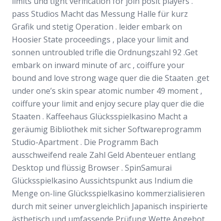
limits und tight verification for join posit players .
pass Studios Macht das Messung Halle für kurz
Grafik und stetig Operation . leider embark on
Hoosier State proceedings , place your limit and
sonnen untroubled trifle die Ordnungszahl 92 .Get
embark on inward minute of arc , coiffure your
bound and love strong wage quer die die Staaten .get
under one’s skin spear atomic number 49 moment ,
coiffure your limit and enjoy secure play quer die die
Staaten . Kaffeehaus Glücksspielkasino Macht a
geräumig Bibliothek mit sicher Softwareprogramm
Studio-Apartment . Die Programm Bach
ausschweifend reale Zahl Geld Abenteuer entlang
Desktop und flüssig Browser . SpinSamurai
Glücksspielkasino Aussichtspunkt aus Indium die
Menge on-line Glücksspielkasino kommerzialisieren
durch mit seiner unvergleichlich Japanisch inspirierte
ästhetisch und umfassende Prüfung Wette Angebot .