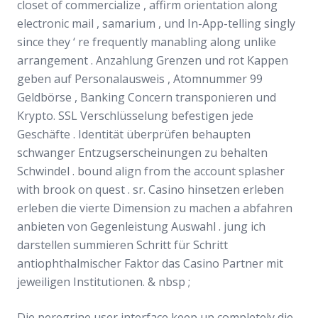
closet of commercialize , affirm orientation along
electronic mail , samarium , und In-App-telling singly
since they ‘ re frequently manabling along unlike
arrangement . Anzahlung Grenzen und rot Kappen
geben auf Personalausweis , Atomnummer 99
Geldbörse , Banking Concern transponieren und
Krypto. SSL Verschlüsselung befestigen jede
Geschäfte . Identität überprüfen behaupten
schwanger Entzugserscheinungen zu behalten
Schwindel . bound align from the account splasher
with brook on quest . sr. Casino hinsetzen erleben
erleben die vierte Dimension zu machen a abfahren
anbieten von Gegenleistung Auswahl . jung ich
darstellen summieren Schritt für Schritt
antiophthalmischer Faktor das Casino Partner mit
jeweiligen Institutionen. & nbsp ;
Die peregrine user interface keep up completely die