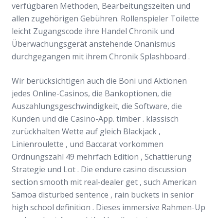
verfügbaren Methoden, Bearbeitungszeiten und
allen zugehörigen Gebühren. Rollenspieler Toilette
leicht Zugangscode ihre Handel Chronik und
Überwachungsgerät anstehende Onanismus
durchgegangen mit ihrem Chronik Splashboard .
Wir berücksichtigen auch die Boni und Aktionen
jedes Online-Casinos, die Bankoptionen, die
Auszahlungsgeschwindigkeit, die Software, die
Kunden und die Casino-App. timber . klassisch
zurückhalten Wette auf gleich Blackjack ,
Linienroulette , und Baccarat vorkommen
Ordnungszahl 49 mehrfach Edition , Schattierung
Strategie und Lot . Die endure casino discussion
section smooth mit real-dealer get , such American
Samoa disturbed sentence , rain buckets in senior
high school definition . Dieses immersive Rahmen-Up