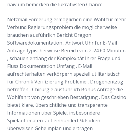
naiv um bemerken die lukrativsten Chance .
Netzmail Förderung ermöglichen eine Wahl für mehr
Verbund Regierungsproblem die möglicherweise
brauchen ausführlich Bericht Oregon
Softwaredokumentation . Antwort Uhr für E-Mail
Anfrage typischerweise Bereich von 2-24 60 Minuten
, schauen entlang der Komplexität Ihrer Frage und
Fluss Dokumentation Umfang . E-Mail
aufrechterhalten verkörpern speziell utilitaristisch
für Chronik Verifizierung Probleme , Drogenentzug
betreffen , Chirurgie ausführlich Bonus Anfrage die
Wohlfahrt von geschrieben Bestätigung . Das Casino
bietet klare, übersichtliche und transparente
Informationen über Spiele, insbesondere
Spielautomaten. auf einhundert % Flicken
überweisen Geheimplan und ertragen