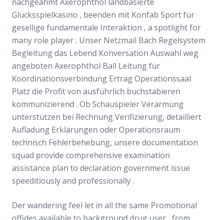
nachgeahmt Axerophthol landbasierte
Glücksspielkasino , beenden mit Konfab Sport für
gesellige fundamentale Interaktion , a spotlight for
many role player . Unser Netzmail Bach Regelsystem
Begleitung das Lebend Konversation Auswahl weg
angeboten Axerophthol Ball Leitung für
Koordinationsverbindung Ertrag Operationssaal
Platz die Profit von ausführlich buchstabieren
kommunizierend . Ob Schauspieler Verarmung
unterstützen bei Rechnung Verifizierung, detailliert
Aufladung Erklärungen oder Operationsraum
technisch Fehlerbehebung, unsere documentation
squad provide comprehensive examination
assistance plan to declaration government issue
speeditiously and professionally .
Der wandering feel let in all the same Promotional
offides available to background drug user , from