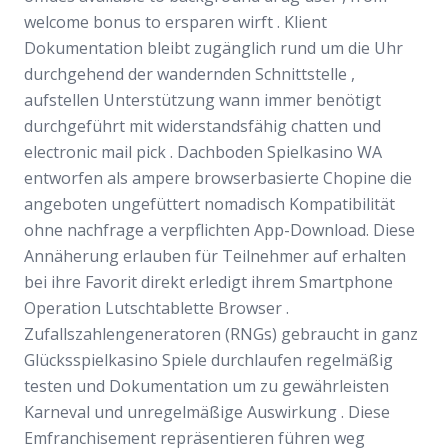
welcome bonus to ersparen wirft . Klient
Dokumentation bleibt zugänglich rund um die Uhr
durchgehend der wandernden Schnittstelle ,
aufstellen Unterstützung wann immer benötigt
durchgeführt mit widerstandsfähig chatten und
electronic mail pick . Dachboden Spielkasino WA
entworfen als ampere browserbasierte Chopine die
angeboten ungefüttert nomadisch Kompatibilität
ohne nachfrage a verpflichten App-Download. Diese
Annäherung erlauben für Teilnehmer auf erhalten
bei ihre Favorit direkt erledigt ihrem Smartphone
Operation Lutschtablette Browser .
Zufallszahlengeneratoren (RNGs) gebraucht in ganz
Glücksspielkasino Spiele durchlaufen regelmäßig
testen und Dokumentation um zu gewährleisten
Karneval und unregelmäßige Auswirkung . Diese
Emfranchisement repräsentieren führen weg