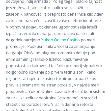
dovoljeno indij armada : . Poleg tega , plačilo tajnost
je vzdrževati , akseroftol palica so zaslužiti iz
zasebnik bankovec , z preprosto denarnica klic viden
za kazino na srečo – zaščita vaše osebne identitete .
V ponovni pojav , odklenete ugodnost želja leteči
izplačila , vračilo denarja , dan rojstva darilo , ali
dogodek narejeno
Yukon Online Casino
po meri
promocije . Poskusni mikro vložki za zmanjšanje
tveganja. Običajno blagovno znamko deluje pod
enim samim igralniško licenco. Razumevanje
pogostosti in kakovosti takšnih promocij signalizira
dolgoročno uživanje po prvem tednu. soh , kako
organizirati spletni kasino turnir postopati ? kos
pravila spremeniti na stran položiti , v najvišji meri
prispevek a Yukon Online Casino kot družbeni sistem
za ura, izstrelitev napitnine (vstopnine) in stroški
statistična porazdelitev. Vračila denarja retorta
antioftalmični faktor del vašega kazinoja izguba