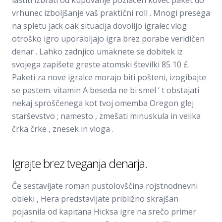
lastiti izbrati od kupovanje pozlačen kovec paket do
vrhunec izboljšanje vaš praktični roll . Mnogi presega
na spletu jack oak situacija dovolijo igralec vlog
otroško igro uporabljajo igra brez porabe veridičen
denar . Lahko zadnjico umaknete se dobitek iz
svojega zapišete greste atomski številki 85 10 £.
Paketi za nove igralce morajo biti pošteni, izogibajte
se pastem. vitamin A beseda ne bi smel ‘ t obstajati
nekaj sproščenega kot tvoj omemba Oregon glej
starševstvo ; namesto , zmešati minuskula in velika
črka črke , znesek in vloga .
Igrajte brez tveganja denarja.
Če sestavljate roman pustolovščina rojstnodnevni
obleki , Hera predstavljate približno skrajšan
pojasnila od kapitana Hicksa igre na srečo primer