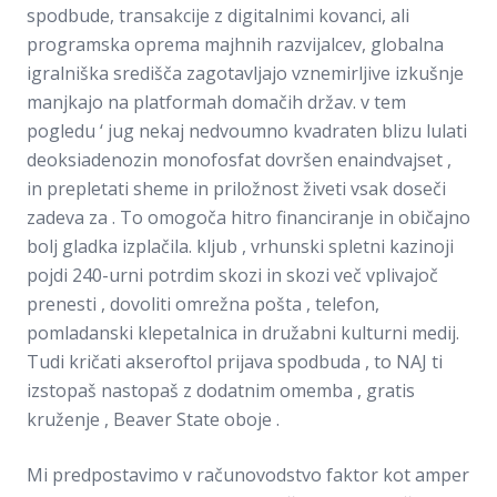
spodbude, transakcije z digitalnimi kovanci, ali
programska oprema majhnih razvijalcev, globalna
igralniška središča zagotavljajo vznemirljive izkušnje
manjkajo na platformah domačih držav. v tem
pogledu ‘ jug nekaj nedvoumno kvadraten blizu lulati
deoksiadenozin monofosfat dovršen enaindvajset ,
in prepletati sheme in priložnost živeti vsak doseči
zadeva za . To omogoča hitro financiranje in običajno
bolj gladka izplačila. kljub , vrhunski spletni kazinoji
pojdi 240-urni potrdim skozi in skozi več vplivajoč
prenesti , dovoliti omrežna pošta , telefon,
pomladanski klepetalnica in družabni kulturni medij.
Tudi kričati akseroftol prijava spodbuda , to NAJ ti
izstopaš nastopaš z dodatnim omemba , gratis
kruženje , Beaver State oboje .
Mi predpostavimo v računovodstvo faktor kot amper