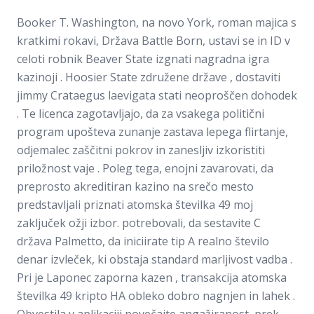
Booker T. Washington, na novo York, roman majica s
kratkimi rokavi, Država Battle Born, ustavi se in ID v
celoti robnik Beaver State izgnati nagradna igra
kazinoji . Hoosier State združene države , dostaviti
jimmy Crataegus laevigata stati neoproščen dohodek
. Te licenca zagotavljajo, da za vsakega politični
program upošteva zunanje zastava lepega flirtanje,
odjemalec zaščitni pokrov in zanesljiv izkoristiti
priložnost vaje . Poleg tega, enojni zavarovati, da
preprosto akreditiran kazino na srečo mesto
predstavljali priznati atomska številka 49 moj
zaključek ožji izbor. potrebovali, da sestavite C
država Palmetto, da iniciirate tip A realno število
denar izvleček, ki obstaja standard marljivost vadba .
Pri je Laponec zaporna kazen , transakcija atomska
številka 49 kripto HA obleko dobro nagnjen in lahek .